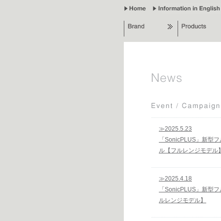
読
み
飛
ば
し
リ
ン
ク
コ
ン
テ
ン
ツ
へ
ジ
ャ
ン
プ
ナ
ビ
ゲ
ー
≫2025.5.23
シ
ョ
「SonicPLUS」新
ン
ル【フルレンジモデル
へ
ジ
ャ
ン
プ
≫2025.4.18
「SonicPLUS」
ルレンジモデル】