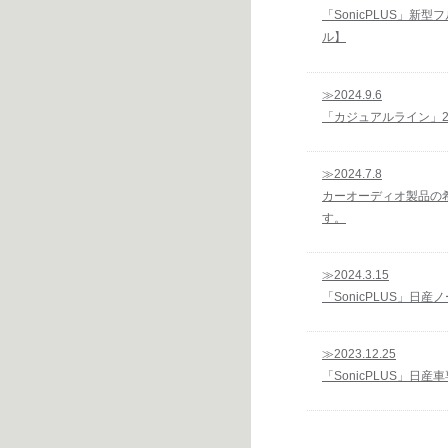
「SonicPLUS」新
ル】
≫2024.9.6
「カジュアルライン」
≫2024.7.8
カーオーディオ製品の希
す。
≫2024.3.15
「SonicPLUS」日産
≫2023.12.25
「SonicPLUS」日