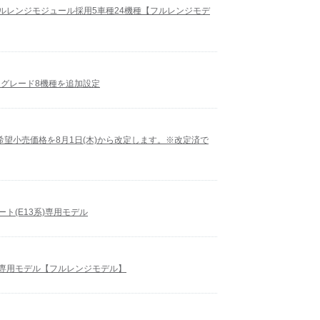
型フルレンジモジュール採用5車種24機種【フルレンジモデ
2グレード8機種を追加設定
望小売価格を8月1日(木)から改定します。※改定済で
ノート(E13系)専用モデル
産車専用モデル【フルレンジモデル】