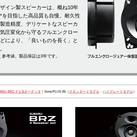
ザイン製スピーカーは、概ね10年
*を目指した高品質も自慢。耐久性
製造精度、デリケートなスピーカ
気圧変化から守るフルエンクロー
どにより、「良いものを長く」と
。
く参考値。製品保証は3年です。
BARU BRZ ナビ&オーディオ
｜
SonicPLUS 86（
スタンダードモデル
・
ハイグレードモデル
）