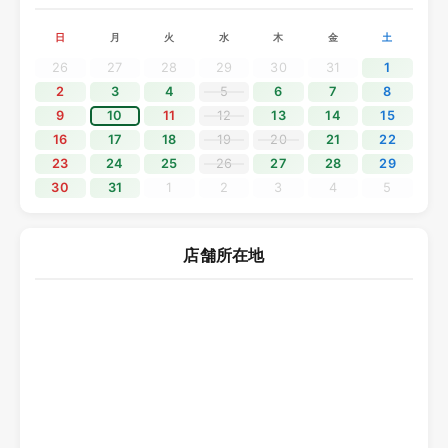
でを休業とさせていただきます。
日
月
火
水
木
金
土
休業期間中にいただきましたお問い合わせにつきましては、
5月7日（木）より順次対応いたします。
26
27
28
29
30
31
1
ご不便をおかけいたしますが、何卒ご理解くださいますよう
2
3
4
5
6
7
8
お願い申し上げます。
9
10
11
12
13
14
15
16
17
18
19
20
21
22
2025.12.11
23
24
25
26
27
28
29
30
31
1
2
3
4
5
年末年始休業のご案内
平素よりソニックプラスセンター大阪をご利用いただき、誠
にありがとうございます。
店舗所在地
誠に勝手ながら、2025年12月28日（日）から2026年1月4日
（日）までを年末年始の休業期間とさせていただきます。
休業期間中にいただきましたお問い合わせにつきましては、
2026年1月5日（月）より順次対応いたします。
ご不便をおかけいたしますが、何卒ご理解くださいますよう
お願い申し上げます。
2025.10.19