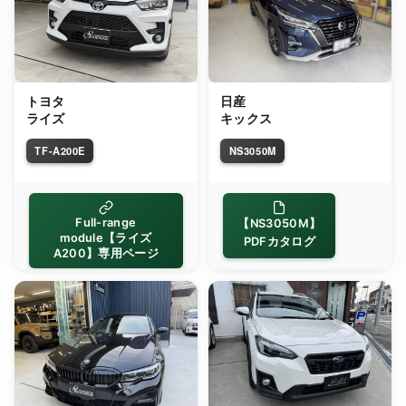
トヨタ
日産
ライズ
キックス
TF-A200E
NS3050M
Full-range
【NS3050M】
module【ライズ
PDFカタログ
A200】専用ページ