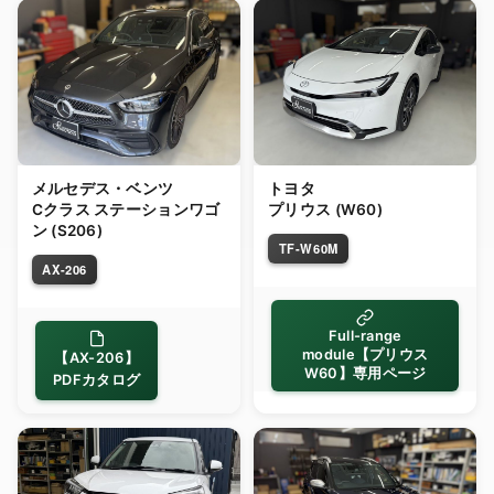
メルセデス・ベンツ
トヨタ
Cクラス ステーションワゴ
プリウス (W60)
ン (S206)
TF-W60M
AX-206
Full-range
module【プリウス
【AX-206】
W60】専用ページ
PDFカタログ