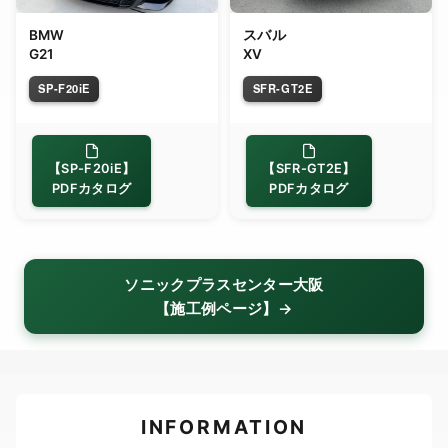
BMW
スバル
G21
XV
SP-F20iE
SFR-GT2E
【SP-F20iE】
【SFR-GT2E】
PDFカタログ
PDFカタログ
ソニックプラスセンター大阪
【施工例ページ】→
INFORMATION