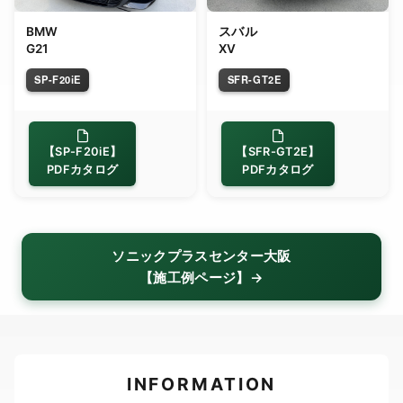
BMW
スバル
G21
XV
SP-F20iE
SFR-GT2E
【SP-F20iE】
【SFR-GT2E】
PDFカタログ
PDFカタログ
ソニックプラスセンター大阪
【施工例ページ】→
INFORMATION