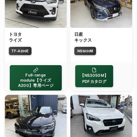
トヨタ
日産
ライズ
キックス
TF-A200E
NS3050M
Full-range
【NS3050M】
module【ライズ
PDFカタログ
A200】専用ページ