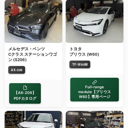
メルセデス・ベンツ
トヨタ
Cクラス ステーションワゴ
プリウス (W60)
ン (S206)
TF-W60M
AX-206
Full-range
module【プリウス
【AX-206】
W60】専用ページ
PDFカタログ