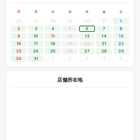
でを休業とさせていただきます。
日
月
火
水
木
金
土
休業期間中にいただきましたお問い合わせにつきましては、
5月7日（木）より順次対応いたします。
26
27
28
29
30
31
1
ご不便をおかけいたしますが、何卒ご理解くださいますよう
2
3
4
5
6
7
8
お願い申し上げます。
9
10
11
12
13
14
15
16
17
18
19
20
21
22
2025.12.11
23
24
25
26
27
28
29
30
31
1
2
3
4
5
年末年始休業のご案内
平素よりソニックプラスセンター大阪をご利用いただき、誠
にありがとうございます。
店舗所在地
誠に勝手ながら、2025年12月28日（日）から2026年1月4日
（日）までを年末年始の休業期間とさせていただきます。
休業期間中にいただきましたお問い合わせにつきましては、
2026年1月5日（月）より順次対応いたします。
ご不便をおかけいたしますが、何卒ご理解くださいますよう
お願い申し上げます。
2025.10.19