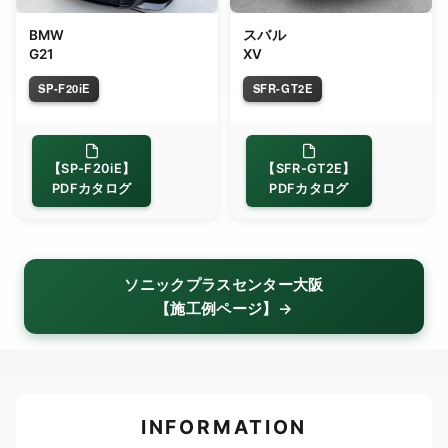
BMW
スバル
G21
XV
SP-F20iE
SFR-GT2E
【SP-F20iE】
【SFR-GT2E】
PDFカタログ
PDFカタログ
ソニックプラスセンター大阪
【施工例ページ】→
INFORMATION