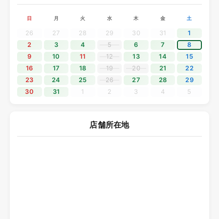
でを休業とさせていただきます。
日
月
火
水
木
金
土
休業期間中にいただきましたお問い合わせにつきましては、
5月7日（木）より順次対応いたします。
26
27
28
29
30
31
1
ご不便をおかけいたしますが、何卒ご理解くださいますよう
2
3
4
5
6
7
8
お願い申し上げます。
9
10
11
12
13
14
15
16
17
18
19
20
21
22
2025.12.11
23
24
25
26
27
28
29
30
31
1
2
3
4
5
年末年始休業のご案内
平素よりソニックプラスセンター大阪をご利用いただき、誠
にありがとうございます。
店舗所在地
誠に勝手ながら、2025年12月28日（日）から2026年1月4日
（日）までを年末年始の休業期間とさせていただきます。
休業期間中にいただきましたお問い合わせにつきましては、
2026年1月5日（月）より順次対応いたします。
ご不便をおかけいたしますが、何卒ご理解くださいますよう
お願い申し上げます。
2025.10.19