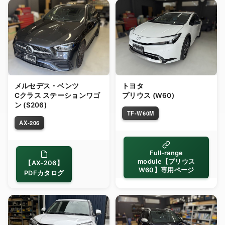
メルセデス・ベンツ
トヨタ
Cクラス ステーションワゴ
プリウス (W60)
ン (S206)
TF-W60M
AX-206
Full-range
module【プリウス
【AX-206】
W60】専用ページ
PDFカタログ