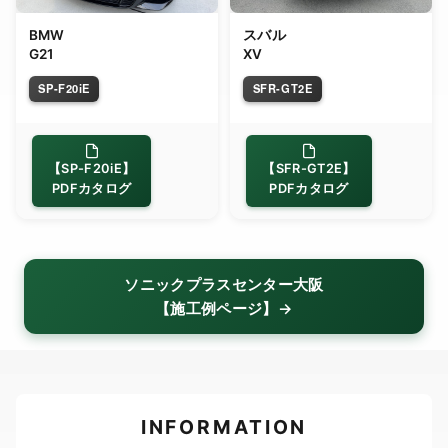
BMW
スバル
G21
XV
SP-F20iE
SFR-GT2E
【SP-F20iE】
【SFR-GT2E】
PDFカタログ
PDFカタログ
ソニックプラスセンター大阪
【施工例ページ】→
INFORMATION