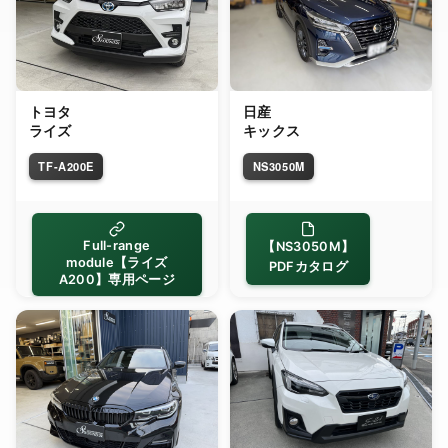
トヨタ
日産
ライズ
キックス
TF-A200E
NS3050M
Full-range
【NS3050M】
module【ライズ
PDFカタログ
A200】専用ページ