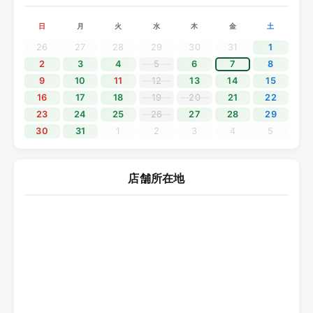
でを休業とさせていただきます。
日
月
火
水
木
金
土
休業期間中にいただきましたお問い合わせにつきましては、
5月7日（木）より順次対応いたします。
26
27
28
29
30
31
1
ご不便をおかけいたしますが、何卒ご理解くださいますよう
2
3
4
5
6
7
8
お願い申し上げます。
9
10
11
12
13
14
15
16
17
18
19
20
21
22
2025.12.11
23
24
25
26
27
28
29
30
31
1
2
3
4
5
年末年始休業のご案内
平素よりソニックプラスセンター大阪をご利用いただき、誠
にありがとうございます。
店舗所在地
誠に勝手ながら、2025年12月28日（日）から2026年1月4日
（日）までを年末年始の休業期間とさせていただきます。
休業期間中にいただきましたお問い合わせにつきましては、
2026年1月5日（月）より順次対応いたします。
ご不便をおかけいたしますが、何卒ご理解くださいますよう
お願い申し上げます。
2025.10.19