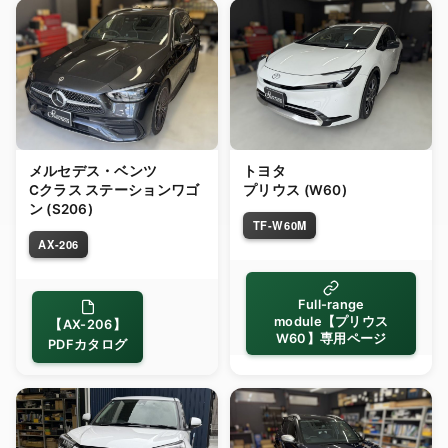
メルセデス・ベンツ
トヨタ
Cクラス ステーションワゴ
プリウス (W60)
ン (S206)
TF-W60M
AX-206
Full-range
module【プリウス
【AX-206】
W60】専用ページ
PDFカタログ