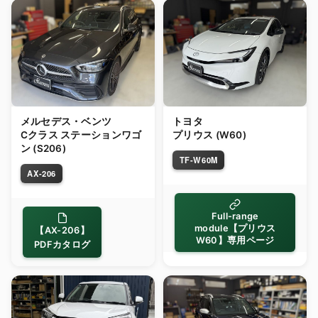
メルセデス・ベンツ
トヨタ
Cクラス ステーションワゴ
プリウス (W60)
ン (S206)
TF-W60M
AX-206
Full-range
module【プリウス
【AX-206】
W60】専用ページ
PDFカタログ