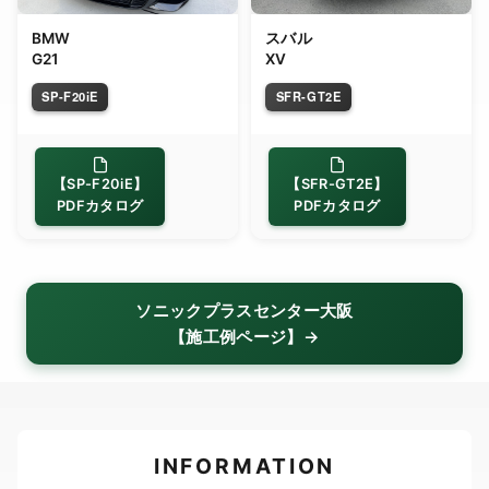
BMW
スバル
G21
XV
SP-F20iE
SFR-GT2E
【SP-F20iE】
【SFR-GT2E】
PDFカタログ
PDFカタログ
ソニックプラスセンター大阪
【施工例ページ】→
INFORMATION