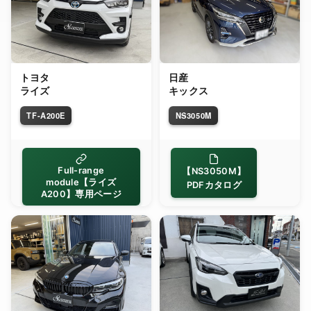
トヨタ
日産
ライズ
キックス
TF-A200E
NS3050M
Full-range
【NS3050M】
module【ライズ
PDFカタログ
A200】専用ページ