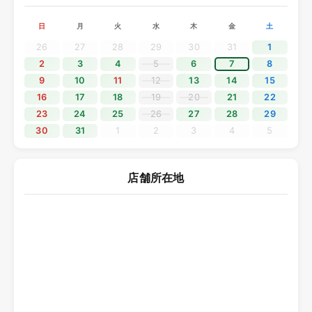
でを休業とさせていただきます。
日
月
火
水
木
金
土
休業期間中にいただきましたお問い合わせにつきましては、
5月7日（木）より順次対応いたします。
26
27
28
29
30
31
1
ご不便をおかけいたしますが、何卒ご理解くださいますよう
2
3
4
5
6
7
8
お願い申し上げます。
9
10
11
12
13
14
15
16
17
18
19
20
21
22
2025.12.11
23
24
25
26
27
28
29
30
31
1
2
3
4
5
年末年始休業のご案内
平素よりソニックプラスセンター大阪をご利用いただき、誠
にありがとうございます。
店舗所在地
誠に勝手ながら、2025年12月28日（日）から2026年1月4日
（日）までを年末年始の休業期間とさせていただきます。
休業期間中にいただきましたお問い合わせにつきましては、
2026年1月5日（月）より順次対応いたします。
ご不便をおかけいたしますが、何卒ご理解くださいますよう
お願い申し上げます。
2025.10.19