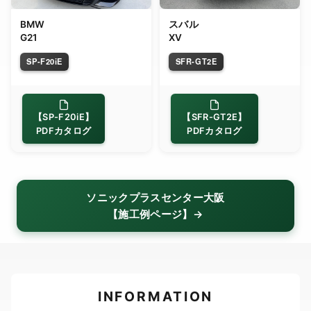
BMW
スバル
G21
XV
SP-F20iE
SFR-GT2E
【SP-F20iE】
【SFR-GT2E】
PDFカタログ
PDFカタログ
ソニックプラスセンター大阪
【施工例ページ】→
INFORMATION