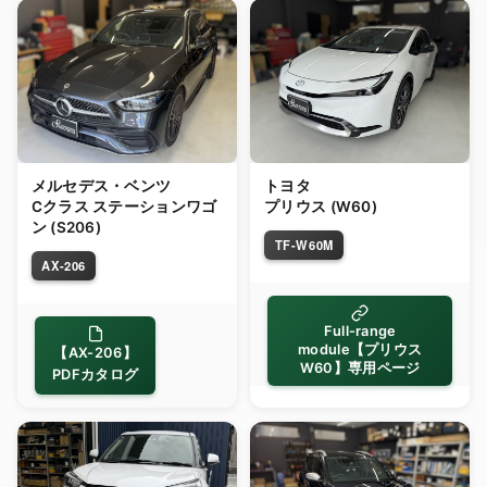
メルセデス・ベンツ
トヨタ
Cクラス ステーションワゴ
プリウス (W60)
ン (S206)
TF-W60M
AX-206
Full-range
module【プリウス
【AX-206】
W60】専用ページ
PDFカタログ