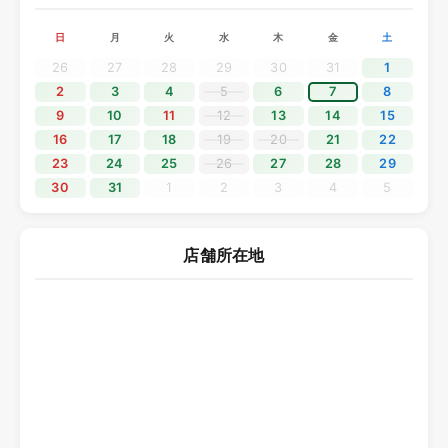
でを休業とさせていただきます。
日
月
火
水
木
金
土
休業期間中にいただきましたお問い合わせにつきましては、
5月7日（木）より順次対応いたします。
26
27
28
29
30
31
1
ご不便をおかけいたしますが、何卒ご理解くださいますよう
2
3
4
5
6
7
8
お願い申し上げます。
9
10
11
12
13
14
15
16
17
18
19
20
21
22
2025.12.11
23
24
25
26
27
28
29
30
31
1
2
3
4
5
年末年始休業のご案内
平素よりソニックプラスセンター大阪をご利用いただき、誠
にありがとうございます。
店舗所在地
誠に勝手ながら、2025年12月28日（日）から2026年1月4日
（日）までを年末年始の休業期間とさせていただきます。
休業期間中にいただきましたお問い合わせにつきましては、
2026年1月5日（月）より順次対応いたします。
ご不便をおかけいたしますが、何卒ご理解くださいますよう
お願い申し上げます。
2025.10.19