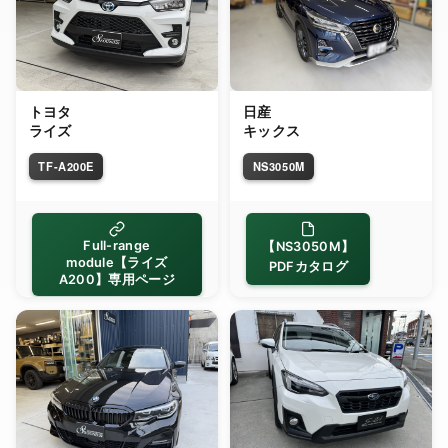
トヨタ
日産
ライズ
キックス
TF-A200E
NS3050M
Full-range
【NS3050M】
module【ライズ
PDFカタログ
A200】専用ページ